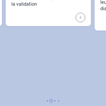
le
la validation
di
ly