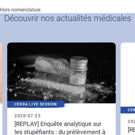
Hors nomenclature
Découvrir nos actualités médicales
CERBA LIVE SESSION
CER
2026-07-23
20
[REPLAY] Enquête analytique sur
[R
les stupéfiants : du prélèvement à