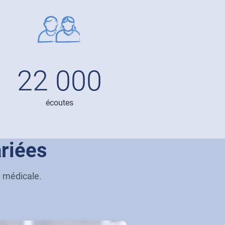
e
22 000
écoutes
riées
e médicale.