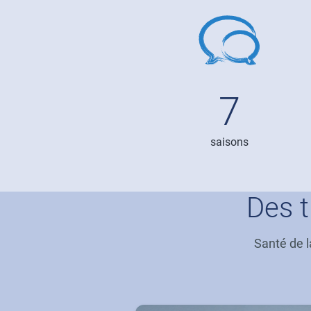
Image
7
saisons
Des 
Santé de l