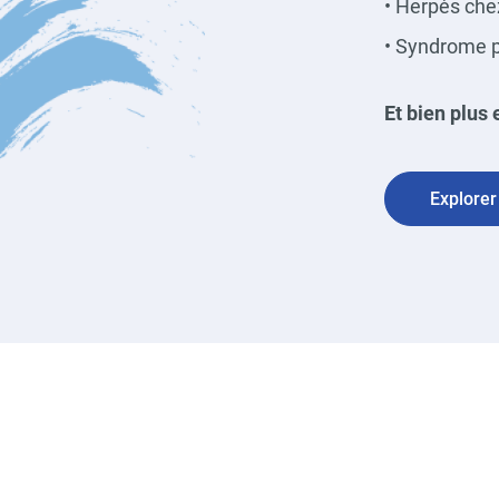
• Herpès chez
• Syndrome ps
Et bien plus 
Explorer