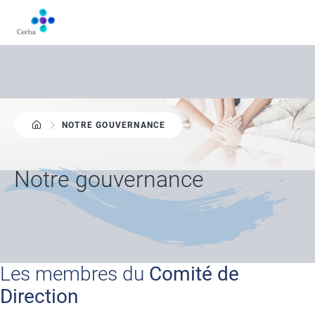
Aller
au
contenu
principal
NOTRE GOUVERNANCE
Notre gouvernance
Les membres du
Comité de
Direction