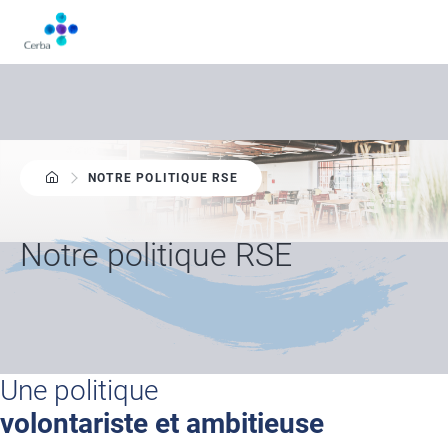
Aller
au
contenu
principal
NOTRE POLITIQUE RSE
Notre politique RSE
Une politique
volontariste et ambitieuse