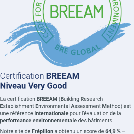
Certification
BREEAM
Niveau Very Good
La certification
BREEAM
(
B
uilding
R
esearch
E
stablishment
E
nvironmental
A
ssessment
M
ethod) est
une référence
internationale
pour l’évaluation de la
performance environnementale
des bâtiments.
Notre site de
Frépillon
a obtenu un score de
64,9 %
–