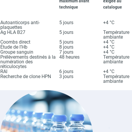
maximum avant
exigée au
technique
catalogue
Autoanticorps anti-
5 jours
+4 °C
plaquettes
Ag HLA B27
5 jours
Température
ambiante
Coombs direct
5 jours
+4 °C
Étude de l’Hb
8 jours
+4 °C
Groupe sanguin
7 jours
+4 °C
Prélèvements destinés à la
48 heures
Température
numération des
ambiante
réticulocytes
RAI
6 jours
+4 °C
Recherche de clone HPN
3 jours
Température
ambiante