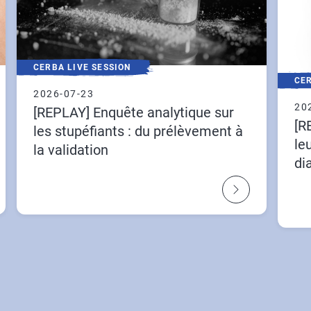
CERBA LIVE SESSION
CER
2026-07-23
20
[REPLAY] Enquête analytique sur
[R
les stupéfiants : du prélèvement à
le
la validation
di
ly