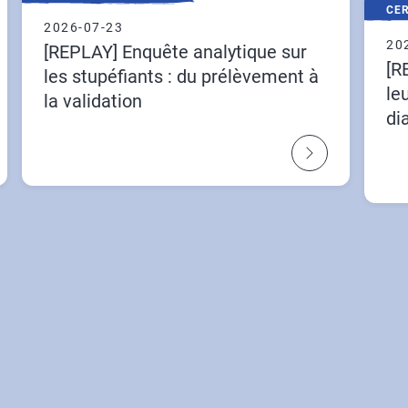
CER
2026-07-23
20
[REPLAY] Enquête analytique sur
[R
les stupéfiants : du prélèvement à
le
la validation
di
ly