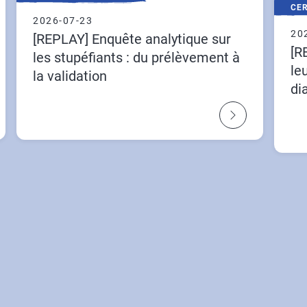
CER
2026-07-23
20
[REPLAY] Enquête analytique sur
[R
les stupéfiants : du prélèvement à
le
la validation
di
ly