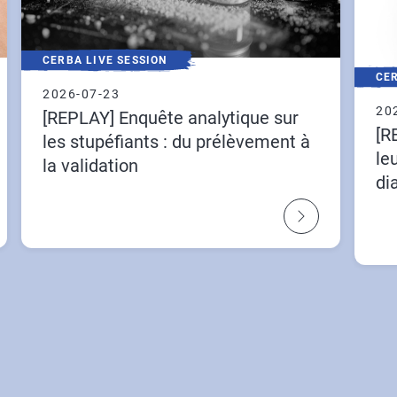
CERBA LIVE SESSION
CER
2026-07-23
20
[REPLAY] Enquête analytique sur
[R
les stupéfiants : du prélèvement à
le
la validation
di
ly