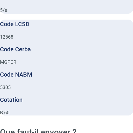
5/s
Code LCSD
12568
Code Cerba
MGPCR
Code NABM
5305
Cotation
B 60
Que faut-il envoyer ?