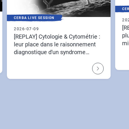
CER
CERBA LIVE SESSION
20
[R
2026-07-09
pl
[REPLAY] Cytologie & Cytométrie :
mi
leur place dans le raisonnement
diagnostique d'un syndrome
lympho-prolifératif B