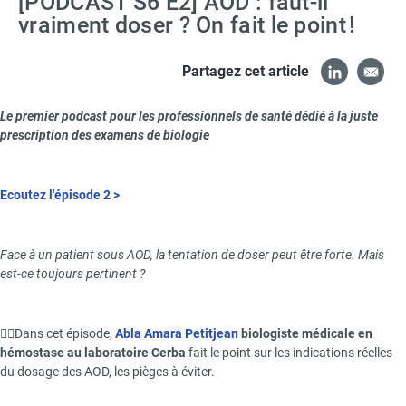
[PODCAST S6 E2] AOD : faut-il
vraiment doser ? On fait le point !
Partagez cet article
Paragraphs
Le premier podcast pour les professionnels de santé dédié à la juste
prescription des examens de biologie
Ecoutez l'épisode 2 >
Face à un patient sous AOD, la tentation de doser peut être forte. Mais
est-ce toujours pertinent ?
👨‍⚕️
Dans cet épisode,
Abla Amara Petitjean
biologiste médicale en
hémostase au laboratoire Cerba
fait le point sur les indications réelles
du dosage des AOD, les pièges à éviter.