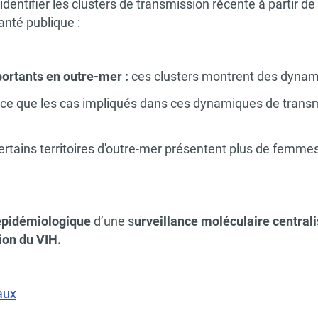
dentifier les clusters de transmission récente à partir de
anté publique :
portants en outre-mer :
ces clusters montrent des dynami
ce que les cas impliqués dans ces dynamiques de transm
ertains territoires d'outre-mer présentent plus de femmes 
épidémiologique
d’une s
urveillance moléculaire central
tion du VIH.
aux