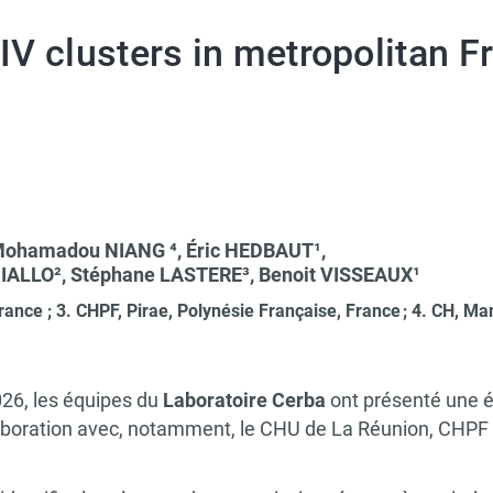
V clusters in metropolitan F
Mohamadou NIANG ⁴, Éric HEDBAUT¹,
DIALLO², Stéphane LASTERE³,
Benoit VISSEAUX¹
France ; 3. CHPF, Pirae, Polynésie Française, France ; 4. CH,
2026, les équipes du
Laboratoire Cerba
ont présenté une é
aboration avec, notamment, le CHU de La Réunion, CHPF d