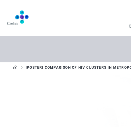
Aller
au
contenu
principal
[POSTER] COMPARISON OF HIV CLUSTERS IN METROP
Communication scientifique