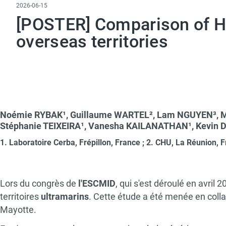
2026-06-15
[POSTER] Comparison of HI
overseas territories
Paragraphs
Text
Noémie RYBAK¹, Guillaume WARTEL², Lam NGUYEN³, 
Stéphanie TEIXEIRA¹, Vanesha KAILANATHAN¹, Kevin 
1. Laboratoire Cerba, Frépillon, France
; 2. CHU, La Réunion, 
Lors du congrès de
l'ESCMID
, qui s'est déroulé en avril 
territoires
ultramarins
. Cette étude a été menée en coll
Mayotte.