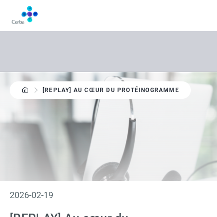
Aller
au
contenu
principal
[REPLAY] AU CŒUR DU PROTÉINOGRAMME
Cerba Live Session
2026-02-19