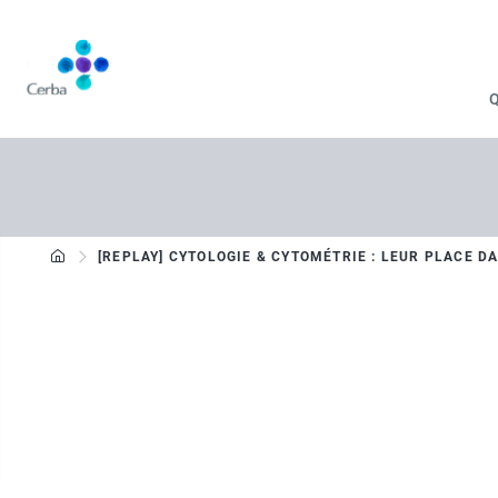
Aller
au
contenu
principal
[REPLAY] CYTOLOGIE & CYTOMÉTRIE : LEUR PLACE 
Cerba Live Session