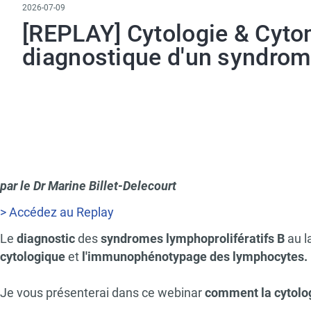
2026-07-09
[REPLAY] Cytologie & Cytom
diagnostique d'un syndrome
Paragraphs
Text
par le Dr Marine Billet-Delecourt
> Accédez au Replay
Le
diagnostic
des
syndromes lymphoprolifératifs B
au l
cytologique
et
l'immunophénotypage des lymphocytes.
Je vous présenterai dans ce webinar
comment la cytologi