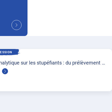
SESSION
alytique sur les stupéfiants : du prélèvement à
ion [Cerba Live Session]