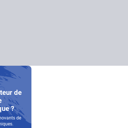
teur de
e
que ?
novants de
niques.