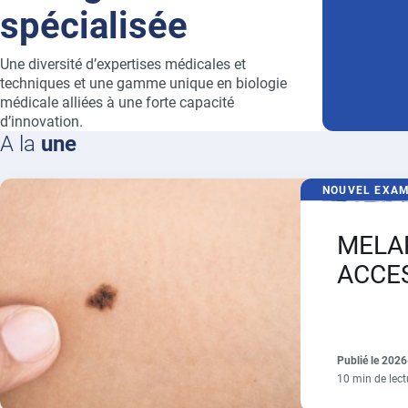
spécialisée
Une diversité d’expertises médicales et
techniques et une gamme unique en biologie
médicale alliées à une forte capacité
d’innovation.
A la
une
NOUVEL EXA
MELA
ACCES
strati
risque
mélan
Publié le 202
10 min de lect