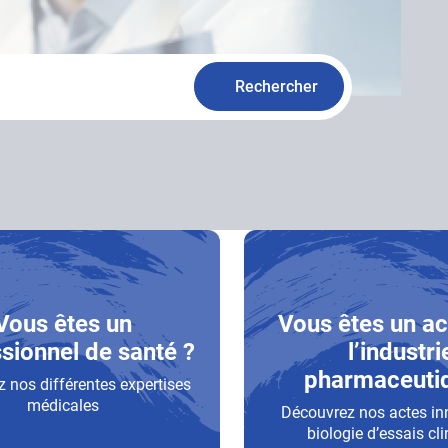
Vous êtes un
Vous êtes un ac
sionnel de santé ?
l’industri
pharmaceuti
 nos différentes expertises
médicales
Découvrez nos actes in
biologie d’essais cli