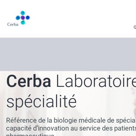
Aller
au
contenu
principal
Cerba
Laboratoire
spécialité
Référence de la biologie médicale de spécial
capacité d’innovation au service des patients