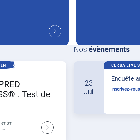
Nos
évènements
MEN
CERBA LIVE 
Enquête an
23
PRED
la validat
Inscrivez-vous
Jul
S® : Test de
fication du
 de
ome cutané
6-07-27
ure