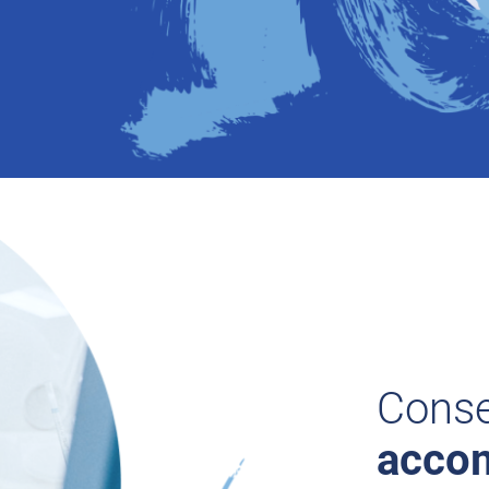
Conse
acco