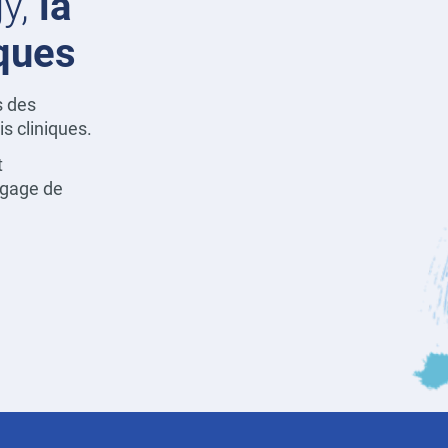
gy,
la
iques
s des
is cliniques.
t
 gage de