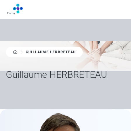
Aller
au
contenu
principal
GUILLAUME HERBRETEAU
Guillaume HERBRETEAU