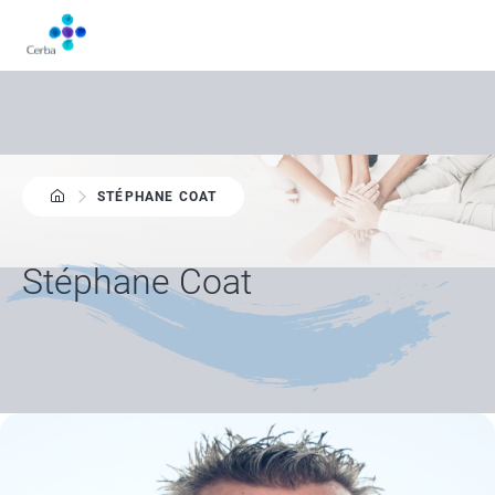
Aller
au
contenu
principal
STÉPHANE COAT
Stéphane Coat